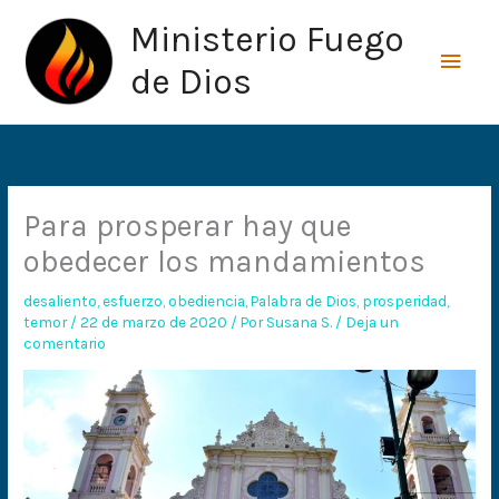
Ir
Men
Ministerio Fuego
al
princ
contenido
de Dios
Para prosperar hay que
obedecer los mandamientos
desaliento
,
esfuerzo
,
obediencia
,
Palabra de Dios
,
prosperidad
,
temor
/
22 de marzo de 2020
/ Por
Susana S.
/
Deja un
comentario