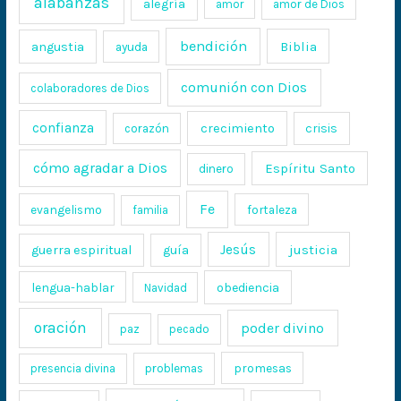
alabanzas
alegría
amor
amor de Dios
bendición
Biblia
angustia
ayuda
comunión con Dios
colaboradores de Dios
confianza
crecimiento
crisis
corazón
cómo agradar a Dios
Espíritu Santo
dinero
Fe
evangelismo
fortaleza
familia
Jesús
justicia
guerra espiritual
guía
lengua-hablar
obediencia
Navidad
oración
poder divino
paz
pecado
promesas
presencia divina
problemas