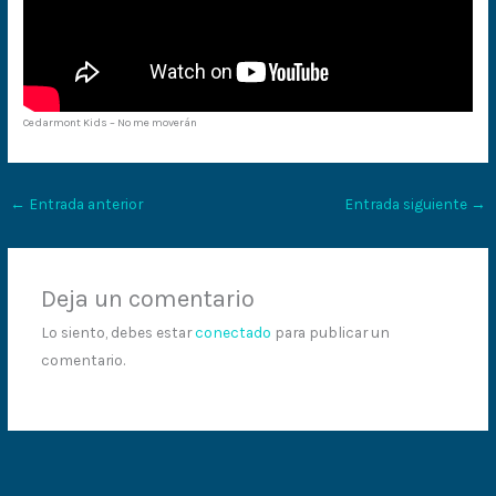
Cedarmont Kids – No me moverán
←
Entrada anterior
Entrada siguiente
→
Deja un comentario
Lo siento, debes estar
conectado
para publicar un
comentario.