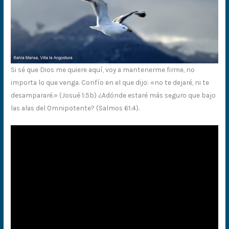
Si sé que Dios me quiere aquí, voy a mantenerme firme, no
importa lo que venga. Confío en el que dijo: «no te dejaré, ni te
desampararé.» (Josué 1:5b) ¿Adónde estaré más seguro que bajo
las alas del Omnipotente? (Salmos 61:4).