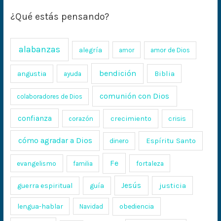
¿Qué estás pensando?
alabanzas
alegría
amor
amor de Dios
bendición
Biblia
angustia
ayuda
comunión con Dios
colaboradores de Dios
confianza
crecimiento
crisis
corazón
cómo agradar a Dios
Espíritu Santo
dinero
Fe
evangelismo
fortaleza
familia
Jesús
justicia
guerra espiritual
guía
lengua-hablar
obediencia
Navidad