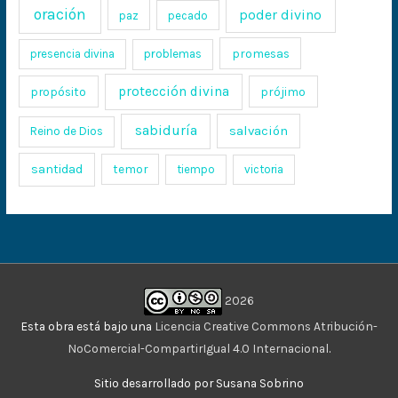
oración
poder divino
paz
pecado
promesas
presencia divina
problemas
protección divina
propósito
prójimo
sabiduría
salvación
Reino de Dios
santidad
temor
tiempo
victoria
2026
Esta obra está bajo una
Licencia Creative Commons Atribución-
NoComercial-CompartirIgual 4.0 Internacional
.
Sitio desarrollado por Susana Sobrino