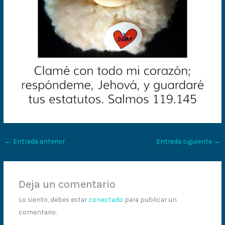
←
Entrada anterior
Entrada siguiente
→
Deja un comentario
Lo siento, debes estar
conectado
para publicar un
comentario.