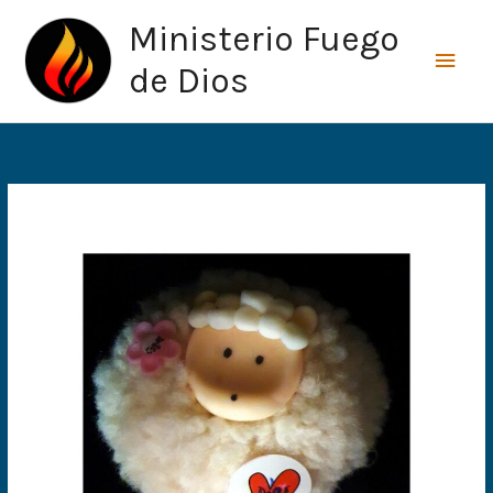
Ir
Men
Ministerio Fuego
al
princ
contenido
de Dios