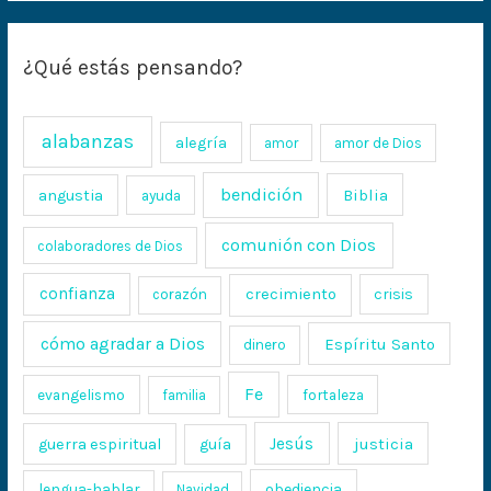
¿Qué estás pensando?
alabanzas
alegría
amor
amor de Dios
bendición
Biblia
angustia
ayuda
comunión con Dios
colaboradores de Dios
confianza
crecimiento
crisis
corazón
cómo agradar a Dios
Espíritu Santo
dinero
Fe
evangelismo
fortaleza
familia
Jesús
justicia
guerra espiritual
guía
lengua-hablar
obediencia
Navidad