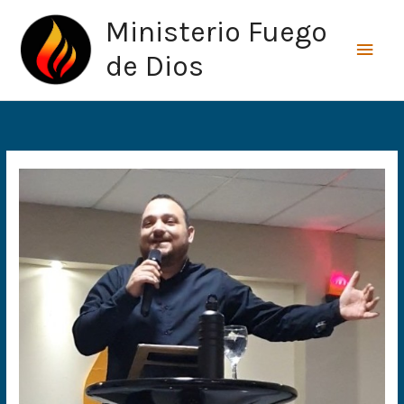
Ir
Men
Ministerio Fuego
al
princ
contenido
de Dios