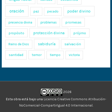
oración
poder divino
paz
pecado
promesas
presencia divina
problemas
protección divina
propósito
prójimo
sabiduría
salvación
Reino de Dios
santidad
temor
tiempo
victoria
2026
Esta obra está bajo una
Licencia Creative Commons Atribución-
NoComercial-CompartirIgual 4.0 Internacional
.