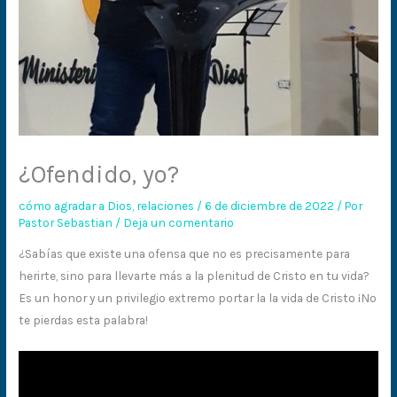
¿Ofendido, yo?
cómo agradar a Dios
,
relaciones
/
6 de diciembre de 2022
/ Por
Pastor Sebastian
/
Deja un comentario
¿Sabías que existe una ofensa que no es precisamente para
herirte, sino para llevarte más a la plenitud de Cristo en tu vida?
Es un honor y un privilegio extremo portar la la vida de Cristo ¡No
te pierdas esta palabra!