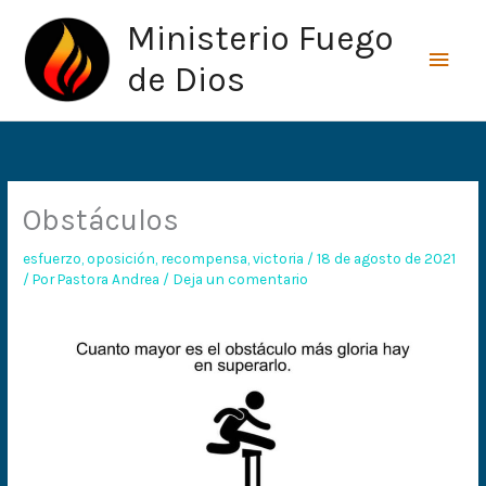
Ir
Men
Ministerio Fuego
al
princ
contenido
de Dios
Obstáculos
esfuerzo
,
oposición
,
recompensa
,
victoria
/
18 de agosto de 2021
/ Por
Pastora Andrea
/
Deja un comentario