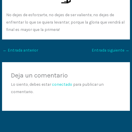
No dejes de esforzarte, no dejes de ser valiente, no dejes de
enfrentar lo que se quiera levantar, porque la gloria que vendrá al
final es mayor que la primera!
←
Entrada anterior
Entrada siguiente
→
Deja un comentario
Lo siento, debes estar
conectado
para publicar un
comentario.