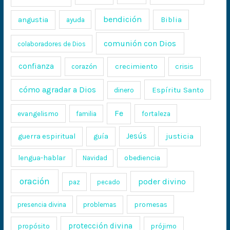
bendición
Biblia
angustia
ayuda
comunión con Dios
colaboradores de Dios
confianza
crecimiento
crisis
corazón
cómo agradar a Dios
Espíritu Santo
dinero
Fe
evangelismo
fortaleza
familia
Jesús
justicia
guerra espiritual
guía
lengua-hablar
obediencia
Navidad
oración
poder divino
paz
pecado
promesas
presencia divina
problemas
protección divina
propósito
prójimo