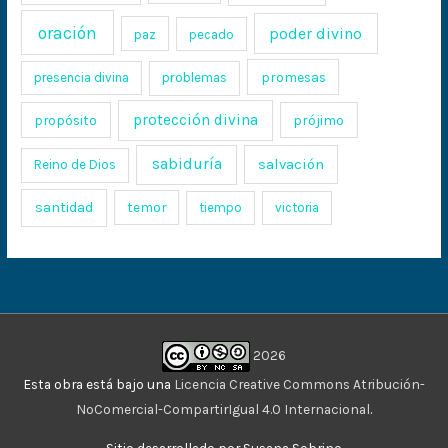
oración
poder divino
paz
pecado
promesas
presencia divina
problemas
protección divina
propósito
prójimo
sabiduría
salvación
Reino de Dios
santidad
temor
tiempo
victoria
2026
Esta obra está bajo una
Licencia Creative Commons Atribución-
NoComercial-CompartirIgual 4.0 Internacional
.
Sitio desarrollado por Susana Sobrino