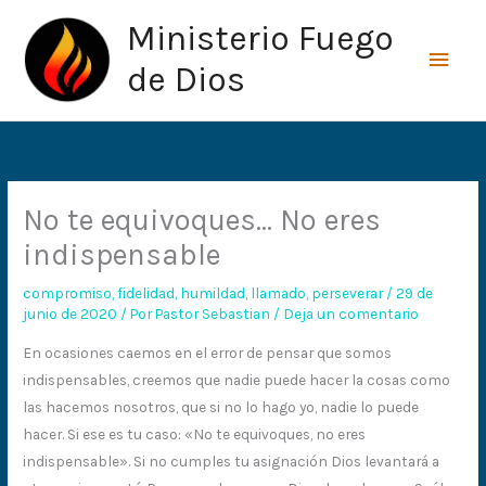
Ir
Men
Ministerio Fuego
al
princ
contenido
de Dios
No te equivoques… No eres
indispensable
compromiso
,
fidelidad
,
humildad
,
llamado
,
perseverar
/
29 de
junio de 2020
/ Por
Pastor Sebastian
/
Deja un comentario
En ocasiones caemos en el error de pensar que somos
indispensables, creemos que nadie puede hacer la cosas como
las hacemos nosotros, que si no lo hago yo, nadie lo puede
hacer. Si ese es tu caso: «No te equivoques, no eres
indispensable». Si no cumples tu asignación Dios levantará a