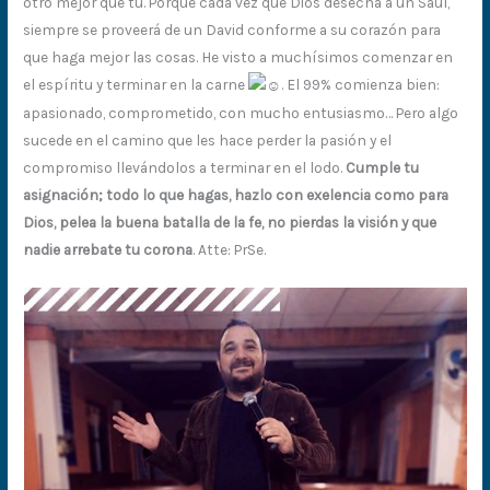
otro mejor que tú. Porque cada vez que Dios desecha a un Saúl,
siempre se proveerá de un David conforme a su corazón para
que haga mejor las cosas. He visto a muchísimos comenzar en
el espíritu y terminar en la carne
. El 99% comienza bien:
apasionado, comprometido, con mucho entusiasmo… Pero algo
sucede en el camino que les hace perder la pasión y el
compromiso llevándolos a terminar en el lodo.
Cumple tu
asignación; todo lo que hagas, hazlo con exelencia como para
Dios, pelea la buena batalla de la fe, no pierdas la visión y que
nadie arrebate tu corona
. Atte: PrSe.