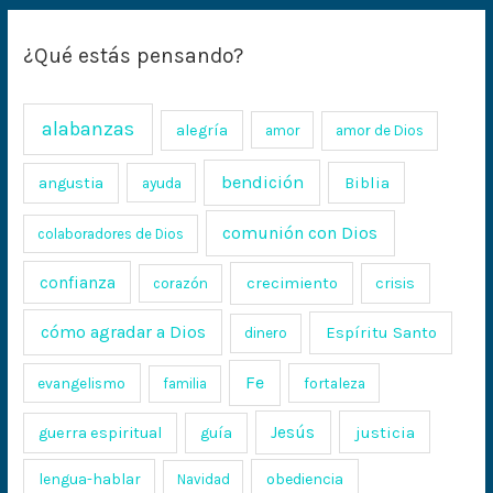
¿Qué estás pensando?
alabanzas
alegría
amor
amor de Dios
bendición
Biblia
angustia
ayuda
comunión con Dios
colaboradores de Dios
confianza
crecimiento
crisis
corazón
cómo agradar a Dios
Espíritu Santo
dinero
Fe
evangelismo
fortaleza
familia
Jesús
justicia
guerra espiritual
guía
lengua-hablar
obediencia
Navidad