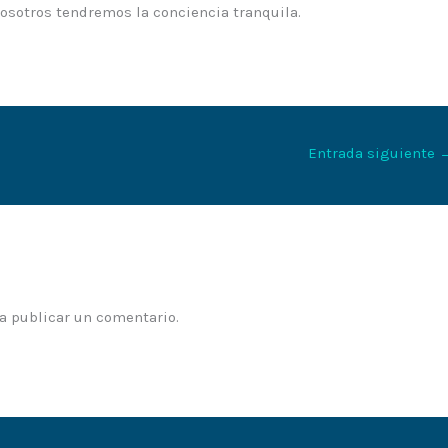
 nosotros tendremos la conciencia tranquila.
Entrada siguiente
a publicar un comentario.