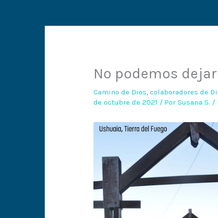
No podemos dejar 
Camino de Dios
,
colaboradores de D
de octubre de 2021
/ Por
Susana S.
/