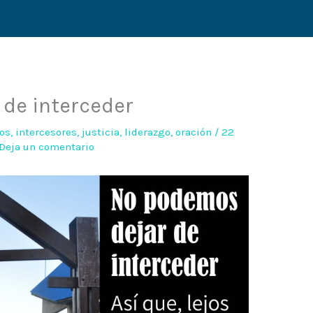
de interceder
ios
,
intercesores
,
justicia
,
liderazgo
,
oración
/
22
Deja un comentario