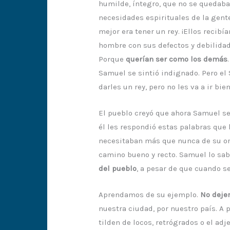
humilde, íntegro, que no se quedaba 
necesidades espirituales de la gente
mejor era tener un rey. ¡Ellos recibí
hombre con sus defectos y debilidade
Porque
querían ser como los demás
.
Samuel se sintió indignado. Pero el S
darles un rey, pero no les va a ir bien
El pueblo creyó que ahora Samuel se 
él les respondió estas palabras que 
necesitaban más que nunca de su orac
camino bueno y recto. Samuel lo sab
del pueblo
, a pesar de que cuando se 
Aprendamos de su ejemplo.
No deje
nuestra ciudad, por nuestro país. A 
tilden de locos, retrógrados o el adj