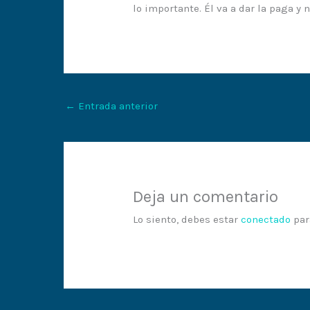
lo importante. Él va a dar la paga y
←
Entrada anterior
Deja un comentario
Lo siento, debes estar
conectado
par