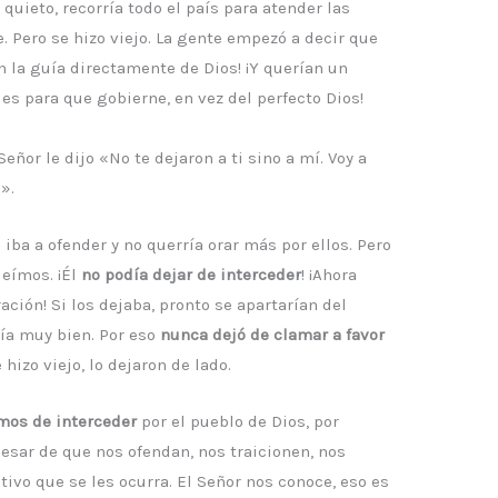
quieto, recorría todo el país para atender las
. Pero se hizo viejo. La gente empezó a decir que
an la guía directamente de Dios! ¡Y querían un
s para que gobierne, en vez del perfecto Dios!
eñor le dijo «No te dejaron a ti sino a mí. Voy a
».
iba a ofender y no querría orar más por ellos. Pero
leímos. ¡Él
no podía dejar de interceder
! ¡Ahora
ión! Si los dejaba, pronto se apartarían del
ía muy bien. Por eso
nunca dejó de clamar a favor
hizo viejo, lo dejaron de lado.
mos de interceder
por el pueblo de Dios, por
pesar de que nos ofendan, nos traicionen, nos
etivo que se les ocurra. El Señor nos conoce, eso es