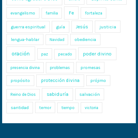
Fe
evangelismo
fortaleza
familia
Jesús
justicia
guerra espiritual
guía
lengua-hablar
obediencia
Navidad
oración
poder divino
paz
pecado
promesas
presencia divina
problemas
protección divina
propósito
prójimo
sabiduría
salvación
Reino de Dios
santidad
temor
tiempo
victoria