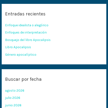
s
c
Entradas recientes
a
r
Enfoque idealista o alegórico
p
Enfoques de interpretación
o
Bosquejo del libro Apocalipsis
r
:
Libro Apocalipsis
Género apocalíptico
Buscar por fecha
agosto 2026
julio 2026
junio 2026