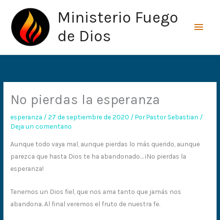
Ir
Men
Ministerio Fuego
al
princ
contenido
de Dios
No pierdas la esperanza
esperanza
/
27 de septiembre de 2020
/ Por
Pastor Sebastian
/
Deja un comentario
Aunque todo vaya mal, aunque pierdas lo más querido, aunque
parezca que hasta Dios te ha abandonado… ¡No pierdas la
esperanza!
Tenemos un Dios fiel, que nos ama tanto que jamás nos
abandona. Al final veremos el fruto de nuestra fe.