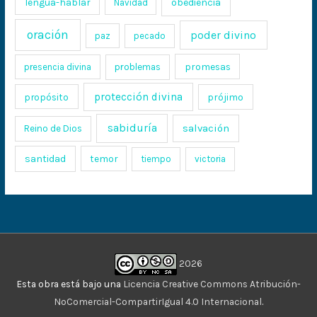
lengua-hablar
obediencia
Navidad
oración
poder divino
paz
pecado
promesas
presencia divina
problemas
protección divina
propósito
prójimo
sabiduría
salvación
Reino de Dios
santidad
temor
tiempo
victoria
2026
Esta obra está bajo una
Licencia Creative Commons Atribución-
NoComercial-CompartirIgual 4.0 Internacional
.