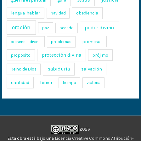
guerra espiritual
guía
lengua-hablar
obediencia
Navidad
oración
poder divino
paz
pecado
promesas
presencia divina
problemas
protección divina
propósito
prójimo
sabiduría
salvación
Reino de Dios
santidad
temor
tiempo
victoria
2026
Esta obra está bajo una
Licencia Creative Commons Atribución-