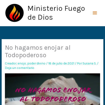
Ir
Men
Ministerio Fuego
al
princ
contenido
de Dios
No hagamos enojar al
Todopoderoso
Creador
,
enojo
,
poder divino
/
18 de julio de 2021
/ Por
Susana S.
/
Deja un comentario