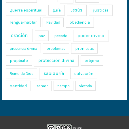
Jesús
justicia
guerra espiritual
guía
lengua-hablar
obediencia
Navidad
oración
poder divino
paz
pecado
promesas
presencia divina
problemas
protección divina
propósito
prójimo
sabiduría
salvación
Reino de Dios
santidad
temor
tiempo
victoria
2026