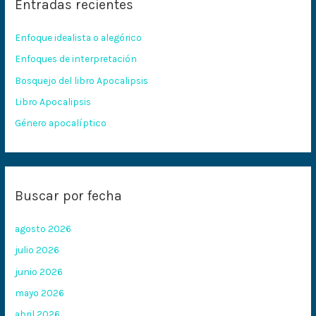
Entradas recientes
a
r
Enfoque idealista o alegórico
p
Enfoques de interpretación
o
Bosquejo del libro Apocalipsis
r
:
Libro Apocalipsis
Género apocalíptico
Buscar por fecha
agosto 2026
julio 2026
junio 2026
mayo 2026
abril 2026