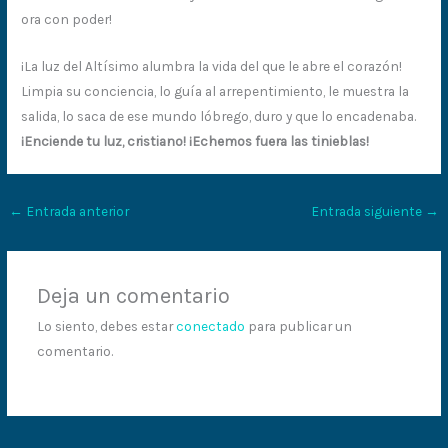
ora con poder!
¡La luz del Altísimo alumbra la vida del que le abre el corazón!
Limpia su conciencia, lo guía al arrepentimiento, le muestra la
salida, lo saca de ese mundo lóbrego, duro y que lo encadenaba.
¡Enciende tu luz, cristiano! ¡Echemos fuera las tinieblas!
←
Entrada anterior
Entrada siguiente
→
Deja un comentario
Lo siento, debes estar
conectado
para publicar un
comentario.