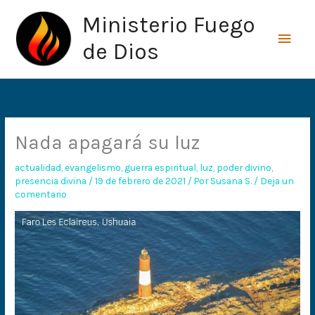
Ir
Men
Ministerio Fuego
al
princ
contenido
de Dios
Nada apagará su luz
actualidad
,
evangelismo
,
guerra espiritual
,
luz
,
poder divino
,
presencia divina
/
19 de febrero de 2021
/ Por
Susana S.
/
Deja un
comentario