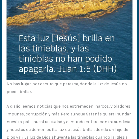
No hay lugar, por oscuro que parezca, donde la luz de Jesús no
pueda brillar.
A diario leemos noticias que nos estremecen: narcos, violadores
impunes, corrupción y más. Pero aunque Satanás quiera inundar
nuestro país, nuestra ciudad y el mundo entero con inmundicia
y huestes de demonios ¡La luz de Jesús brilla adonde un hijo de
Dios va! ¡ La luz de Dios ahuyenta las tinieblas cuando la iglesia