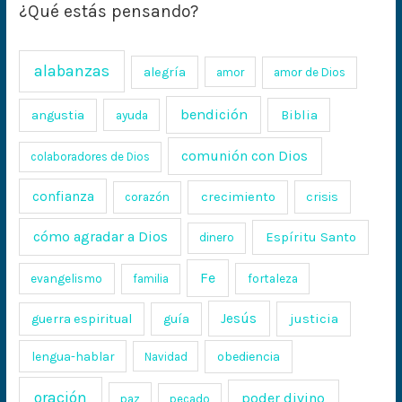
¿Qué estás pensando?
alabanzas
alegría
amor
amor de Dios
bendición
Biblia
angustia
ayuda
comunión con Dios
colaboradores de Dios
confianza
crecimiento
crisis
corazón
cómo agradar a Dios
Espíritu Santo
dinero
Fe
evangelismo
fortaleza
familia
Jesús
justicia
guerra espiritual
guía
lengua-hablar
obediencia
Navidad
oración
poder divino
paz
pecado