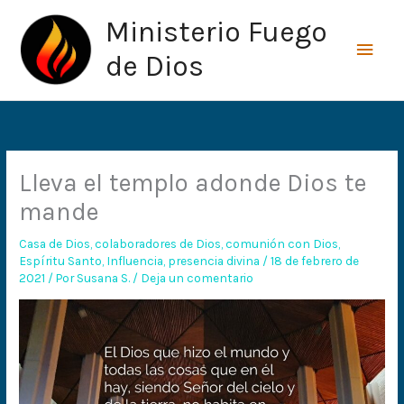
Ir
Men
Ministerio Fuego
al
princ
contenido
de Dios
Lleva el templo adonde Dios te
mande
Casa de Dios
,
colaboradores de Dios
,
comunión con Dios
,
Espíritu Santo
,
Influencia
,
presencia divina
/
18 de febrero de
2021
/ Por
Susana S.
/
Deja un comentario