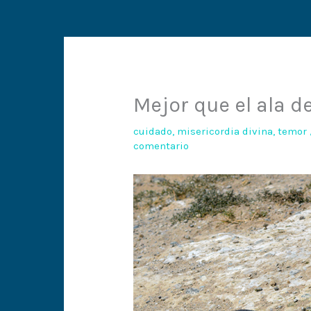
Mejor que el ala d
cuidado
,
misericordia divina
,
temor
comentario