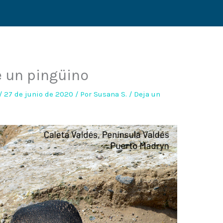
e un pingüino
/
27 de junio de 2020
/ Por
Susana S.
/
Deja un