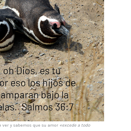
e ver y sabemos que su amor
«excede a todo