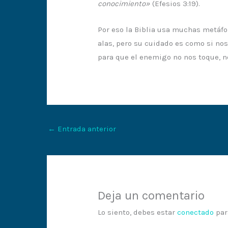
conocimiento»
(Efesios 3:19).
Por eso la Biblia usa muchas metáfo
alas, pero su cuidado es como si no
para que el enemigo no nos toque, no
←
Entrada anterior
Deja un comentario
Lo siento, debes estar
conectado
par