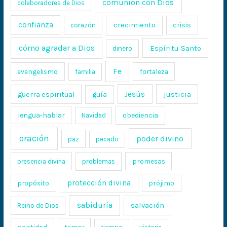
comunión con Dios
colaboradores de Dios
confianza
crecimiento
crisis
corazón
cómo agradar a Dios
Espíritu Santo
dinero
Fe
evangelismo
fortaleza
familia
Jesús
justicia
guerra espiritual
guía
lengua-hablar
obediencia
Navidad
oración
poder divino
paz
pecado
promesas
presencia divina
problemas
protección divina
propósito
prójimo
sabiduría
salvación
Reino de Dios