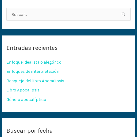
B
u
s
c
Entradas recientes
a
r
Enfoque idealista o alegórico
p
Enfoques de interpretación
o
Bosquejo del libro Apocalipsis
r
:
Libro Apocalipsis
Género apocalíptico
Buscar por fecha