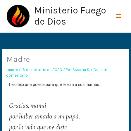
Ir
Men
Ministerio Fuego
al
princ
contenido
de Dios
Madre
madre
/
18 de octubre de 2020
/ Por
Susana S.
/
Deja un
comentario
Les dejo una poesía para que le lean a sus mamás.
Gracias, mamá
por haber amado a mi papá,
por la vida que me diste,