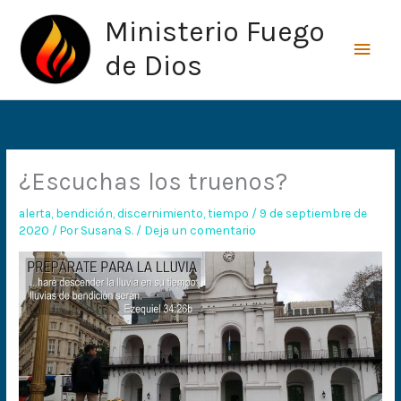
Ir
Men
Ministerio Fuego
al
princ
contenido
de Dios
¿Escuchas los truenos?
alerta
,
bendición
,
discernimiento
,
tiempo
/
9 de septiembre de
2020
/ Por
Susana S.
/
Deja un comentario