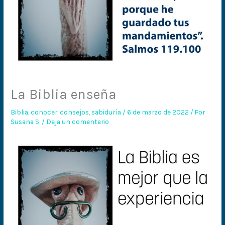
La Biblia enseña
Biblia
,
conocer
,
consejos
,
sabiduría
/
6 de marzo de 2022
/ Por
Susana S.
/
Deja un comentario