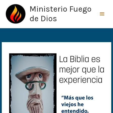
Ir
Men
Ministerio Fuego
al
princ
contenido
de Dios