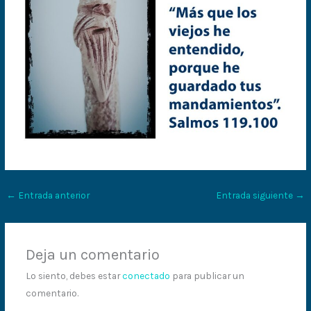
←
Entrada anterior
Entrada siguiente
→
Deja un comentario
Lo siento, debes estar
conectado
para publicar un
comentario.