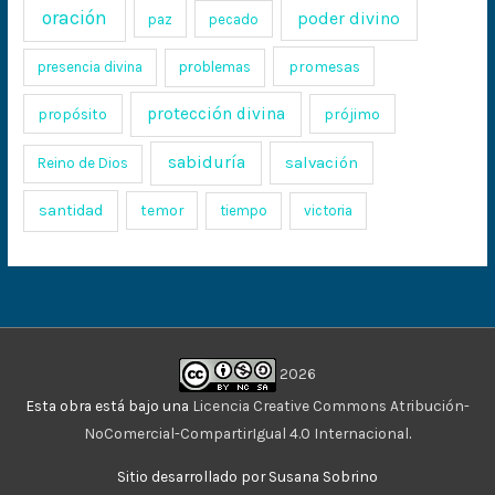
oración
poder divino
paz
pecado
promesas
presencia divina
problemas
protección divina
propósito
prójimo
sabiduría
salvación
Reino de Dios
santidad
temor
tiempo
victoria
2026
Esta obra está bajo una
Licencia Creative Commons Atribución-
NoComercial-CompartirIgual 4.0 Internacional
.
Sitio desarrollado por Susana Sobrino