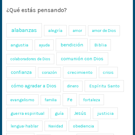
¿Qué estás pensando?
alabanzas
alegría
amor
amor de Dios
bendición
Biblia
angustia
ayuda
comunión con Dios
colaboradores de Dios
confianza
crecimiento
crisis
corazón
cómo agradar a Dios
Espíritu Santo
dinero
Fe
evangelismo
fortaleza
familia
Jesús
justicia
guerra espiritual
guía
lengua-hablar
obediencia
Navidad