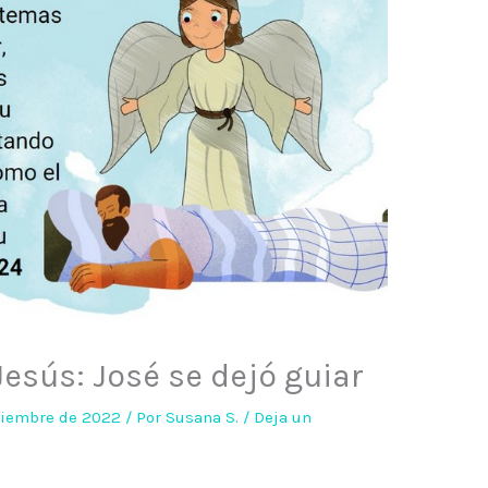
esús: José se dejó guiar
iciembre de 2022
/ Por
Susana S.
/
Deja un