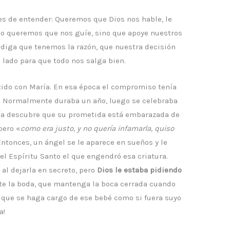
les de entender: Queremos que Dios nos hable, le
o queremos que nos guíe, sino que apoye nuestros
diga que tenemos la razón, que nuestra decisión
o lado para que todo nos salga bien.
do con María. En esa época el compromiso tenía
. Normalmente duraba un año, luego se celebraba
n día descubre que su prometida está embarazada de
pero «
como era justo, y no quería infamarla, quiso
 Entonces, un ángel se le aparece en sueños y le
el Espíritu Santo el que engendró esa criatura.
al dejarla en secreto, pero
Dios le estaba pidiendo
ante la boda, que mantenga la boca cerrada cuando
, que se haga cargo de ese bebé como si fuera suyo
a!