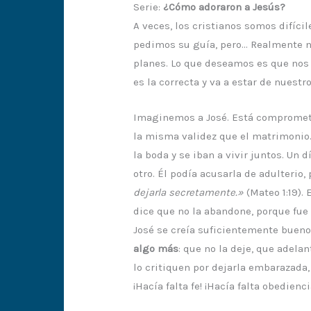
Serie:
¿Cómo adoraron a Jesús?
A veces, los cristianos somos difíci
pedimos su guía, pero… Realmente n
planes. Lo que deseamos es que nos 
es la correcta y va a estar de nuestr
Imaginemos a José. Está comprometi
la misma validez que el matrimonio
la boda y se iban a vivir juntos. U
otro. Él podía acusarla de adulterio, 
dejarla secretamente.»
(Mateo 1:19).
dice que no la abandone, porque fue 
José se creía suficientemente bueno 
algo más
: que no la deje, que adel
lo critiquen por dejarla embarazada
¡Hacía falta fe! ¡Hacía falta obedienci