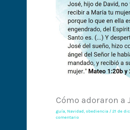
Cómo adoraron a J
guía
,
Navidad
,
obediencia
/
21 de d
comentario