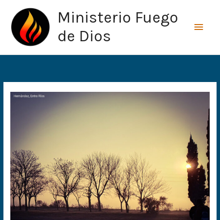
Ir
Men
Ministerio Fuego
al
princ
contenido
de Dios