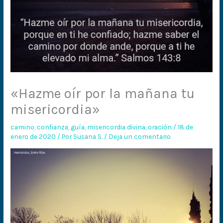
«Hazme oír por la mañana tu
misericordia»
camino
,
confianza
,
guía
,
misericordia divina
,
oración
/
18 de
enero de 2020
/ Por
Susana S.
/
Deja un comentario