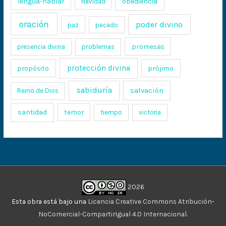
lengua-hablar
obediencia
Navidad
oración
poder divino
paz
pecado
promesas
presencia divina
problemas
protección divina
propósito
prójimo
sabiduría
salvación
Reino de Dios
santidad
temor
tiempo
victoria
2026
Esta obra está bajo una
Licencia Creative Commons Atribución-
NoComercial-CompartirIgual 4.0 Internacional
.