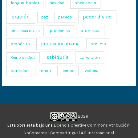
lengua-hablar
obediencia
Navidad
oración
poder divino
paz
pecado
promesas
presencia divina
problemas
protección divina
propósito
prójimo
sabiduría
salvación
Reino de Dios
santidad
temor
tiempo
victoria
2026
Esta obra está bajo una
Licencia Creative Commons Atribución-
NoComercial-CompartirIgual 4.0 Internacional
.