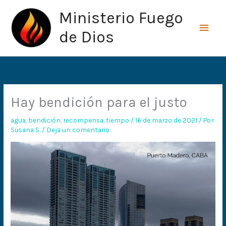
Ir
Men
Ministerio Fuego
al
princ
contenido
de Dios
Hay bendición para el justo
agua
,
bendición
,
recompensa
,
tiempo
/
16 de marzo de 2021
/ Por
Susana S.
/
Deja un comentario