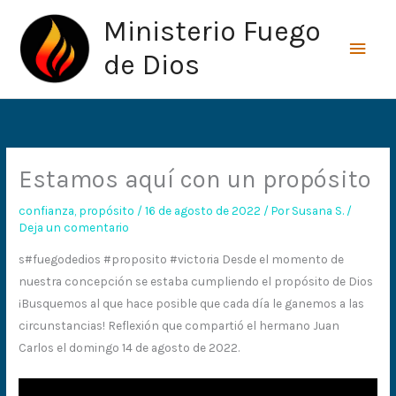
Ir
Men
Ministerio Fuego
al
princ
contenido
de Dios
Estamos aquí con un propósito
confianza
,
propósito
/
16 de agosto de 2022
/ Por
Susana S.
/
Deja un comentario
s#fuegodedios #proposito #victoria Desde el momento de
nuestra concepción se estaba cumpliendo el propósito de Dios
¡Busquemos al que hace posible que cada día le ganemos a las
circunstancias! Reflexión que compartió el hermano Juan
Carlos el domingo 14 de agosto de 2022.