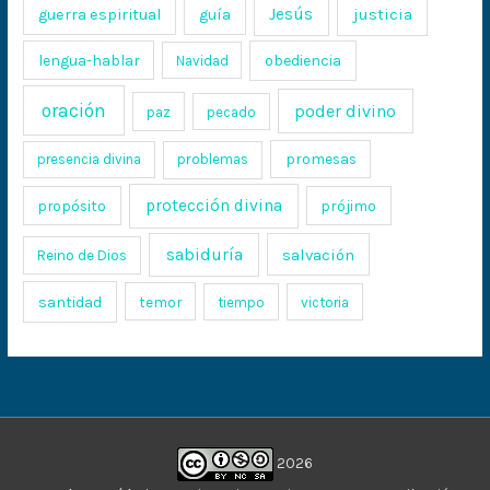
Jesús
justicia
guerra espiritual
guía
lengua-hablar
obediencia
Navidad
oración
poder divino
paz
pecado
promesas
presencia divina
problemas
protección divina
propósito
prójimo
sabiduría
salvación
Reino de Dios
santidad
temor
tiempo
victoria
2026