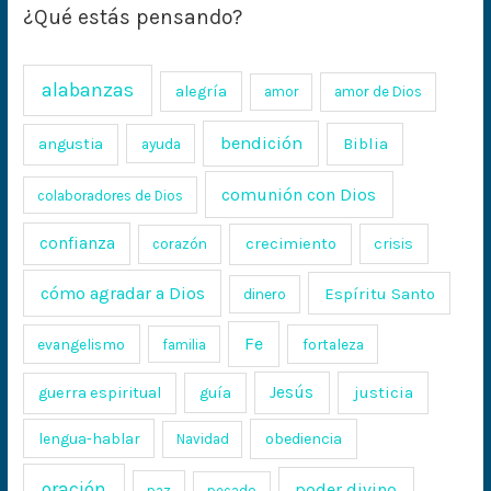
¿Qué estás pensando?
alabanzas
alegría
amor
amor de Dios
bendición
Biblia
angustia
ayuda
comunión con Dios
colaboradores de Dios
confianza
crecimiento
crisis
corazón
cómo agradar a Dios
Espíritu Santo
dinero
Fe
evangelismo
fortaleza
familia
Jesús
justicia
guerra espiritual
guía
lengua-hablar
obediencia
Navidad
oración
poder divino
paz
pecado