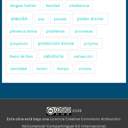
lengua-hablar
obediencia
Navidad
oración
poder divino
paz
pecado
promesas
presencia divina
problemas
protección divina
propósito
prójimo
sabiduría
salvación
Reino de Dios
santidad
temor
tiempo
victoria
2026
Esta obra está bajo una
Licencia Creative Commons Atribución-
NoComercial-CompartirIgual 4.0 Internacional
.