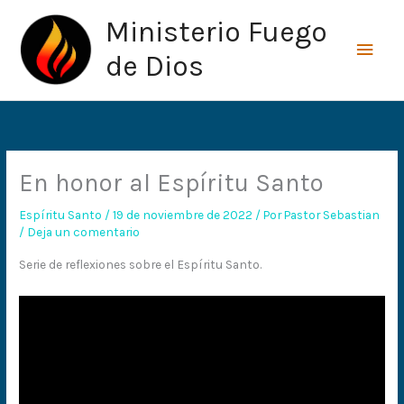
Ir
Men
Ministerio Fuego
al
princ
contenido
de Dios
En honor al Espíritu Santo
Espíritu Santo
/
19 de noviembre de 2022
/ Por
Pastor Sebastian
/
Deja un comentario
Serie de reflexiones sobre el Espíritu Santo.