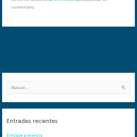
comentario.
B
u
s
c
Entradas recientes
a
r
Enfoque preterista