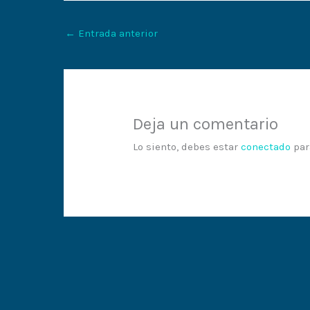
←
Entrada anterior
Deja un comentario
Lo siento, debes estar
conectado
par