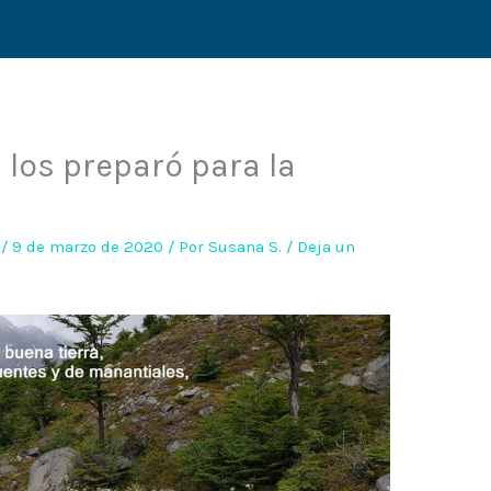
s los preparó para la
/
9 de marzo de 2020
/ Por
Susana S.
/
Deja un