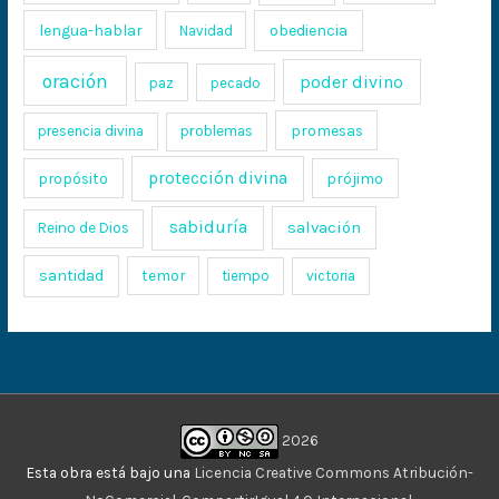
lengua-hablar
obediencia
Navidad
oración
poder divino
paz
pecado
promesas
presencia divina
problemas
protección divina
propósito
prójimo
sabiduría
salvación
Reino de Dios
santidad
temor
tiempo
victoria
2026
Esta obra está bajo una
Licencia Creative Commons Atribución-