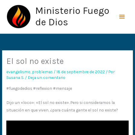
Ir
Men
Ministerio Fuego
al
princ
contenido
de Dios
El sol no existe
evangelismo
,
problemas
/
18 de septiembre de 2022
/ Por
Susana S.
/
Deja un comentario
#fuegodedios #reflexion #mensaje
Dijo un «loco»: «El sol no existe». Pero si consideramos la
situación en que viven, ¿para cuánta gente el sol no existe?