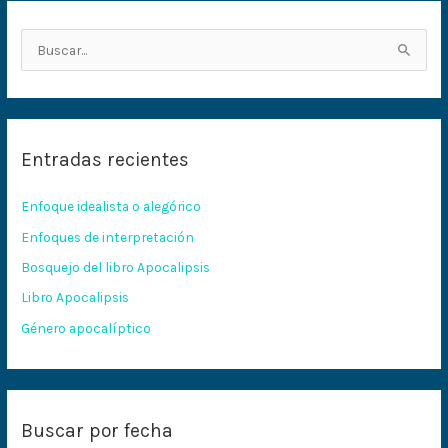
B
u
s
c
Entradas recientes
a
r
Enfoque idealista o alegórico
p
Enfoques de interpretación
o
Bosquejo del libro Apocalipsis
r
:
Libro Apocalipsis
Género apocalíptico
Buscar por fecha