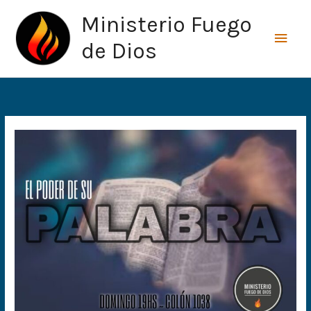
Ir
Men
Ministerio Fuego
al
princ
contenido
de Dios