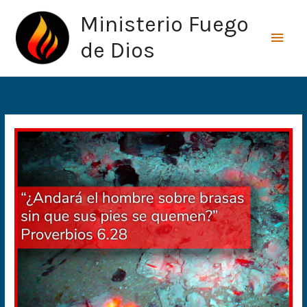
Ir
Men
Ministerio Fuego
al
princ
contenido
de Dios