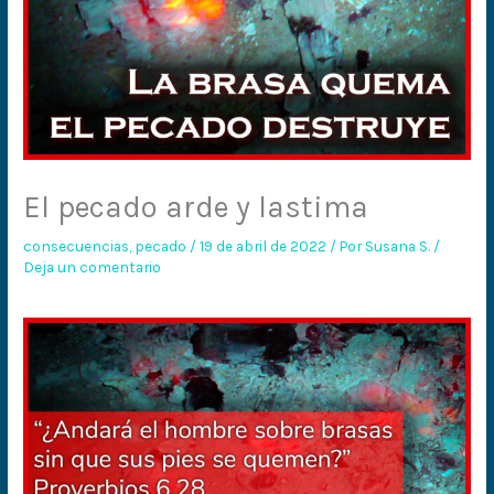
El pecado arde y lastima
consecuencias
,
pecado
/
19 de abril de 2022
/ Por
Susana S.
/
Deja un comentario