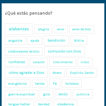
¿Qué estás pensando?
alabanzas
alegría
amor
amor de Dios
bendición
Biblia
angustia
ayuda
comunión con Dios
colaboradores de Dios
confianza
crecimiento
crisis
corazón
cómo agradar a Dios
Espíritu Santo
dinero
Fe
evangelismo
fortaleza
familia
Jesús
justicia
guerra espiritual
guía
lengua-hablar
obediencia
Navidad