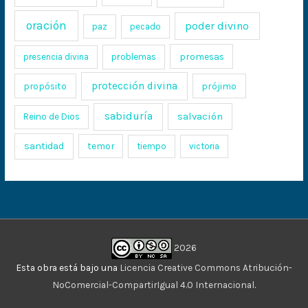
oración
poder divino
paz
pecado
promesas
presencia divina
problemas
protección divina
propósito
prójimo
sabiduría
salvación
Reino de Dios
santidad
temor
tiempo
victoria
2026
Esta obra está bajo una
Licencia Creative Commons Atribución-
NoComercial-CompartirIgual 4.0 Internacional
.