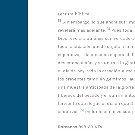
Lectura bíblica
18
Sin embargo, lo que ahora sufrimo
19
revelará más adelante.
Pues toda l
Dios revelará quiénes son verdader
toda la creación quedó sujeta a la m
21
esperanza,
la creación espera el d
descomposición, y se unirá a la glori
el día de hoy, toda la creación gime
los creyentes también gemimos—aun
una muestra anticipada de la glori
liberado del pecado y el sufrimien
ferviente que llegue el día en que 
[
h
]
adoptivos,
incluido el nuevo cuerp
Romanos 8:18-23 NTV