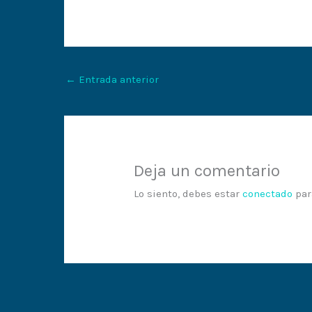
←
Entrada anterior
Deja un comentario
Lo siento, debes estar
conectado
par