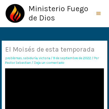
Ir
Men
Ministerio Fuego
al
princ
contenido
de Dios
El Moisés de esta temporada
problemas
,
sabiduría
,
victoria
/
11 de septiembre de 2022
/ Por
Pastor Sebastian
/
Deja un comentario