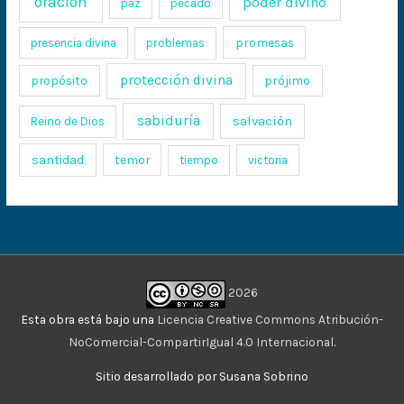
oración
poder divino
paz
pecado
promesas
presencia divina
problemas
protección divina
propósito
prójimo
sabiduría
salvación
Reino de Dios
santidad
temor
tiempo
victoria
2026
Esta obra está bajo una
Licencia Creative Commons Atribución-
NoComercial-CompartirIgual 4.0 Internacional
.
Sitio desarrollado por Susana Sobrino