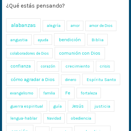
¿Qué estás pensando?
alabanzas
alegría
amor
amor de Dios
bendición
Biblia
angustia
ayuda
comunión con Dios
colaboradores de Dios
confianza
crecimiento
crisis
corazón
cómo agradar a Dios
Espíritu Santo
dinero
Fe
evangelismo
fortaleza
familia
Jesús
justicia
guerra espiritual
guía
lengua-hablar
obediencia
Navidad