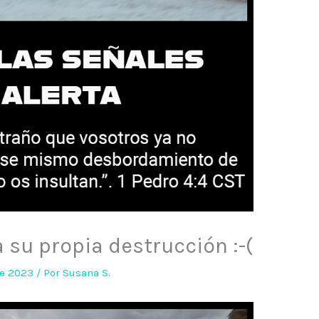
 su propia destrucción :-(
de 2023
/ Por
Susana S.