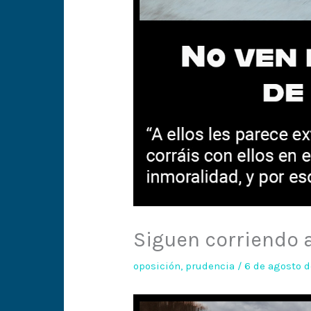
Siguen corriendo a
oposición
,
prudencia
/
6 de agosto 