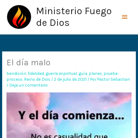
Ir
Men
Ministerio Fuego
al
princ
contenido
de Dios
El día malo
bendición
,
fidelidad
,
guerra espiritual
,
guía
,
planes
,
prueba-
proceso
,
Reino de Dios
/
2 de julio de 2021
/ Por
Pastor Sebastian
/
Deja un comentario