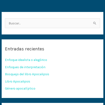
B
u
s
c
Entradas recientes
a
r
Enfoque idealista o alegórico
p
Enfoques de interpretación
o
Bosquejo del libro Apocalipsis
r
:
Libro Apocalipsis
Género apocalíptico