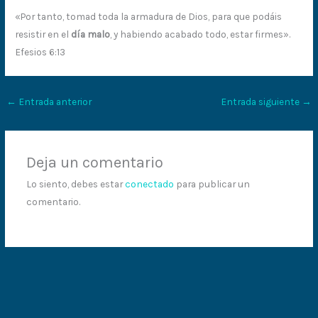
«Por tanto, tomad toda la armadura de Dios, para que podáis
resistir en el
día malo
, y habiendo acabado todo, estar firmes».
Efesios 6:13
←
Entrada anterior
Entrada siguiente
→
Deja un comentario
Lo siento, debes estar
conectado
para publicar un
comentario.