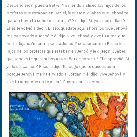
Descendieron, pues, a Bet-el. Y saliendo a Eliseo los hijos de los
profetas que estaban en Bet-el, le dijeron: ¿Sabes que Jehová te
quitará hoy a tu señor de sobre ti? Y él dijo: Sí, yo lo sé; callad. Y
Elías le volvió a decir: Eliseo, quédate aquí ahora, porque Jehová
me ha enviado a Jericó. Y él dijo: Vive Jehová, y vive tu alma, que
no te dejaré. Vinieron, pues, a Jericó. Y se acercaron a Eliseo los
hijos de los profetas que estaban en Jericó, y le dijeron: ¿Sabes
que Jehová te quitará hoy a tu señor de sobre ti? El respondió: Sí,
yo lo sé; callad. Y Elías le dijo: Te ruego que te quedes aquí,
porque Jehová me ha enviado al Jordán. Y él dijo: Vive Jehová, y
vive tu alma, que no te dejaré. Fueron, pues, ambos.