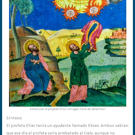
Ascension of prophet Elias (imagen libre de derechos)
Síntesis
El profeta Elías tenía un ayudante llamado Eliseo. Ambos sabían
que ese día el profeta sería arrebatado al Cielo, aunque no