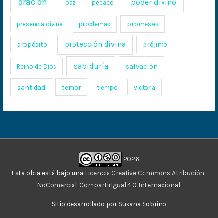
oración
poder divino
paz
pecado
promesas
presencia divina
problemas
protección divina
propósito
prójimo
sabiduría
salvación
Reino de Dios
santidad
temor
tiempo
victoria
2026
Esta obra está bajo una
Licencia Creative Commons Atribución-
NoComercial-CompartirIgual 4.0 Internacional
.
Sitio desarrollado por Susana Sobrino