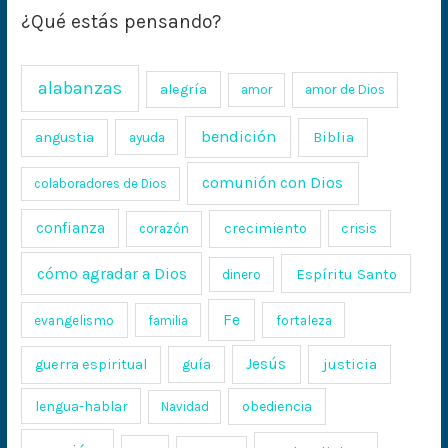
¿Qué estás pensando?
alabanzas
alegría
amor
amor de Dios
bendición
Biblia
angustia
ayuda
comunión con Dios
colaboradores de Dios
confianza
crecimiento
crisis
corazón
cómo agradar a Dios
Espíritu Santo
dinero
Fe
evangelismo
fortaleza
familia
Jesús
justicia
guerra espiritual
guía
lengua-hablar
obediencia
Navidad