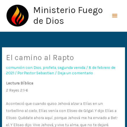
Ir
Men
Ministerio Fuego
al
princ
contenido
de Dios
El camino al Rapto
comunión con Dios
,
profeta
,
segunda venida
/
8 de febrero de
2021
/ Por
Pastor Sebastian
/
Deja un comentario
Lectura Bíblica
2 Reyes 2:1-6
Aconteció que cuando quiso Jehová alzar a Elías en un
torbellino al cielo, Elías venía con Eliseo de Gilgal. Y dijo Elías a
Eliseo: Quédate ahora aquí, porque Jehová me ha enviado a Bet-
el. Y Eliseo dijo: Vive Jehová, y vive tu alma, que no te dejaré.