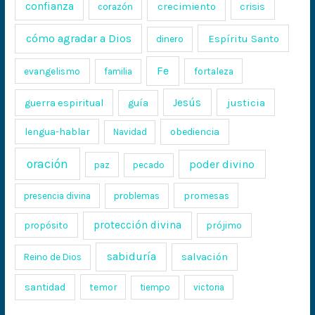
confianza
crecimiento
crisis
corazón
cómo agradar a Dios
Espíritu Santo
dinero
Fe
evangelismo
fortaleza
familia
Jesús
justicia
guerra espiritual
guía
lengua-hablar
obediencia
Navidad
oración
poder divino
paz
pecado
promesas
presencia divina
problemas
protección divina
propósito
prójimo
sabiduría
salvación
Reino de Dios
santidad
temor
tiempo
victoria