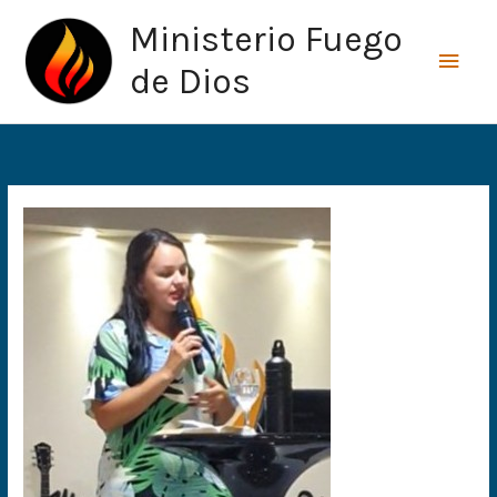
Ir
Men
Ministerio Fuego
al
princ
contenido
de Dios