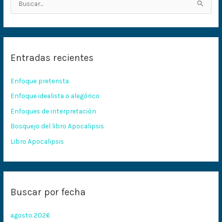
B
u
s
c
Entradas recientes
a
r
Enfoque preterista
p
Enfoque idealista o alegórico
o
Enfoques de interpretación
r
:
Bosquejo del libro Apocalipsis
Libro Apocalipsis
Buscar por fecha
agosto 2026