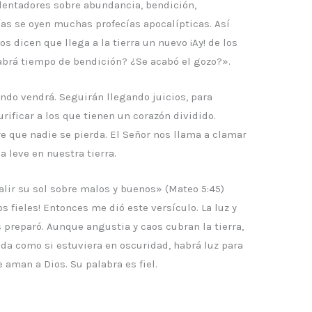
lentadores sobre abundancia, bendición,
ías se oyen muchas profecías apocalípticas. Así
os dicen que llega a la tierra un nuevo ¡Ay! de los
abrá tiempo de bendición? ¿Se acabó el gozo?».
ndo vendrá. Seguirán llegando juicios, para
rificar a los que tienen un corazón dividido.
e que nadie se pierda. El Señor nos llama a clamar
a leve en nuestra tierra.
alir su sol sobre malos y buenos» (Mateo 5:45)
 fieles! Entonces me dió este versículo. La luz y
s preparó. Aunque angustia y caos cubran la tierra,
ida como si estuviera en oscuridad, habrá luz para
e aman a Dios. Su palabra es fiel.