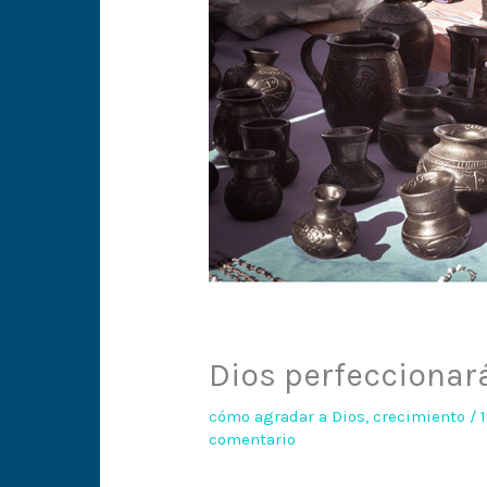
Dios perfeccionar
cómo agradar a Dios
,
crecimiento
/
comentario