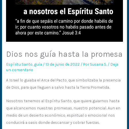
Dios nos guía hasta la promesa
Espíritu Santo
,
guía
/
13 de junio de 2022
/ Por
Susana S.
/
Deja
un comentario
A Israel lo guiaba el Arca del Pacto, que simbolizaba la presencia
de Dios, para que lleguen a salvo hasta la Tierra Prometida.
Nosotros tenemos al Espíritu Santo, que quiere guiarnos hasta
que alcancemos nuestras promesas, nuestro potencial. Aun en
medio de un desierto económico, espiritual o emocional nos
conducirá a oasis donde descansar y cobrar fuerzas.