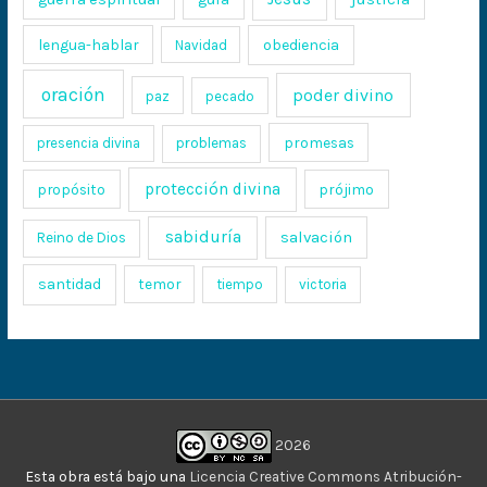
lengua-hablar
obediencia
Navidad
oración
poder divino
paz
pecado
promesas
presencia divina
problemas
protección divina
propósito
prójimo
sabiduría
salvación
Reino de Dios
santidad
temor
tiempo
victoria
2026
Esta obra está bajo una
Licencia Creative Commons Atribución-