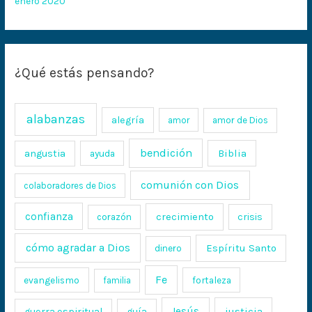
enero 2020
¿Qué estás pensando?
alabanzas
alegría
amor
amor de Dios
bendición
Biblia
angustia
ayuda
comunión con Dios
colaboradores de Dios
confianza
crecimiento
crisis
corazón
cómo agradar a Dios
Espíritu Santo
dinero
Fe
evangelismo
fortaleza
familia
Jesús
justicia
guerra espiritual
guía