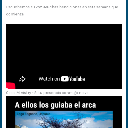
Escuchemos su voz ¡Muchas bendiciones en esta semana que
comienza!
Oasis Ministry – Si tu presencia conmigo no va.