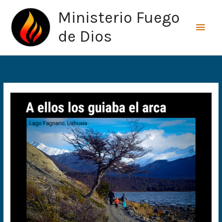
Ir
Men
Ministerio Fuego
al
princ
contenido
de Dios