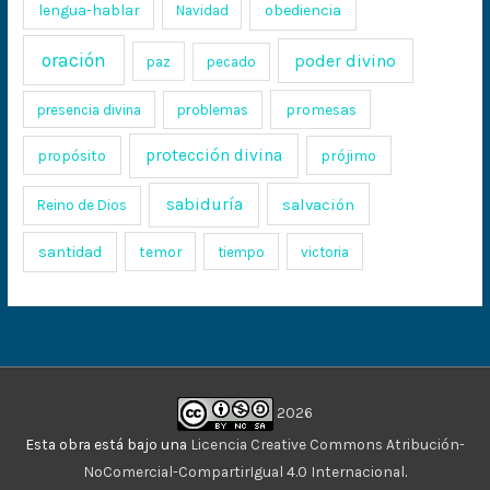
lengua-hablar
obediencia
Navidad
oración
poder divino
paz
pecado
promesas
presencia divina
problemas
protección divina
propósito
prójimo
sabiduría
salvación
Reino de Dios
santidad
temor
tiempo
victoria
2026
Esta obra está bajo una
Licencia Creative Commons Atribución-
NoComercial-CompartirIgual 4.0 Internacional
.