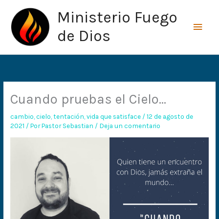
Ir
Men
Ministerio Fuego
al
princ
contenido
de Dios
Cuando pruebas el Cielo…
cambio
,
cielo
,
tentación
,
vida que satisface
/
12 de agosto de
2021
/ Por
Pastor Sebastian
/
Deja un comentario