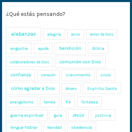
¿Qué estás pensando?
alabanzas
alegría
amor
amor de Dios
bendición
Biblia
angustia
ayuda
comunión con Dios
colaboradores de Dios
confianza
crecimiento
crisis
corazón
cómo agradar a Dios
Espíritu Santo
dinero
Fe
evangelismo
fortaleza
familia
Jesús
justicia
guerra espiritual
guía
lengua-hablar
obediencia
Navidad