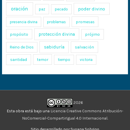
oración
poder divino
paz
pecado
promesas
presencia divina
problemas
protección divina
propósito
prójimo
sabiduría
salvación
Reino de Dios
santidad
temor
tiempo
victoria
2026
Esta obra está bajo una
Licencia Creative Commons Atribución-
NoComercial-CompartirIgual 4.0 Internacional
.
Sitio desarrollado por Susana Sobrino