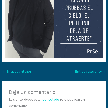
←
Entrada anterior
Entrada siguiente
→
Deja un comentario
Lo siento, debes estar
conectado
para publicar un
comentario.