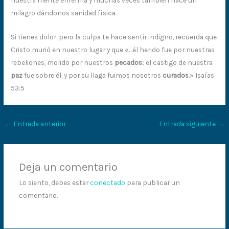
milagro dándonos sanidad física.
Si tienes dolor, pero la culpa te hace sentir indigno, recuerda que
Cristo murió en nuestro lugar y que «…él herido fue por nuestras
rebeliones, molido por nuestros
pecados
; el castigo de nuestra
paz
fue sobre él, y por su llaga fuimos nosotros
curados
.» Isaías
53:5
←
Entrada anterior
Entrada siguiente
→
Deja un comentario
Lo siento, debes estar
conectado
para publicar un
comentario.