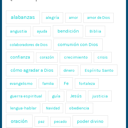
alabanzas
alegría
amor
amor de Dios
bendición
Biblia
angustia
ayuda
comunión con Dios
colaboradores de Dios
confianza
crecimiento
crisis
corazón
cómo agradar a Dios
Espíritu Santo
dinero
Fe
evangelismo
fortaleza
familia
Jesús
justicia
guerra espiritual
guía
lengua-hablar
obediencia
Navidad
oración
poder divino
paz
pecado