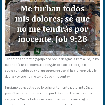
Job estaba enfermo y golpeado por la desgracia. Pero aunque no
reconocía haber cometido ningún pecado de los que lo
acusaban, sabía que no era santo. Por eso al hablar con Dios le
decía: «sé que no me tendrás por inocente».
Ninguno de nosotros es lo suficientemente justo ante Dios,
pero él nos ve santos cuando por la fe «nos lavamos» en la
sangre de Cristo. Entonces, sana nuestro corazón afligido,
nuestra mente enferma y muchas veces también hace un