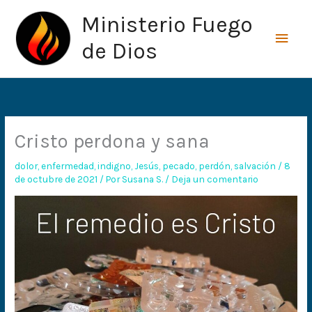
Ir
Men
Ministerio Fuego
al
princ
contenido
de Dios
Cristo perdona y sana
dolor
,
enfermedad
,
indigno
,
Jesús
,
pecado
,
perdón
,
salvación
/
8
de octubre de 2021
/ Por
Susana S.
/
Deja un comentario