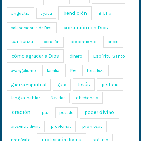
bendición
Biblia
angustia
ayuda
comunión con Dios
colaboradores de Dios
confianza
crecimiento
crisis
corazón
cómo agradar a Dios
Espíritu Santo
dinero
Fe
evangelismo
fortaleza
familia
Jesús
justicia
guerra espiritual
guía
lengua-hablar
obediencia
Navidad
oración
poder divino
paz
pecado
promesas
presencia divina
problemas
protección divina
propósito
prójimo