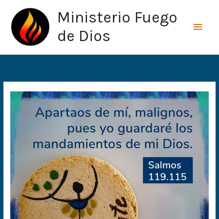
Ir
Men
Ministerio Fuego
al
princ
contenido
de Dios