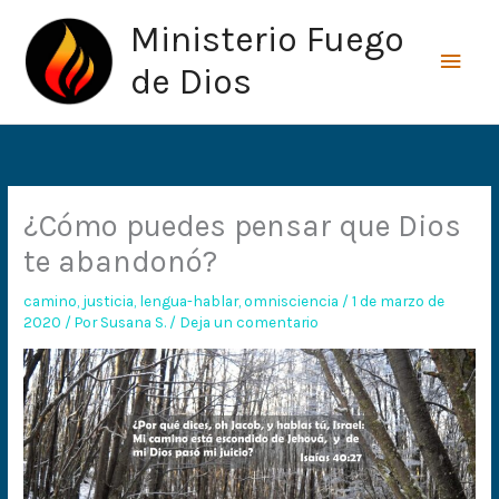
Ir
Men
Ministerio Fuego
al
princ
contenido
de Dios
¿Cómo puedes pensar que Dios
te abandonó?
camino
,
justicia
,
lengua-hablar
,
omnisciencia
/
1 de marzo de
2020
/ Por
Susana S.
/
Deja un comentario