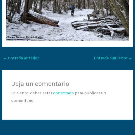
←
Entrada anterior
Entrada siguiente
→
Deja un comentario
Lo siento, debes estar
conectado
para publicar un
comentario.