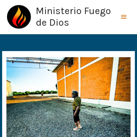
Ir
Men
Ministerio Fuego
al
princ
contenido
de Dios