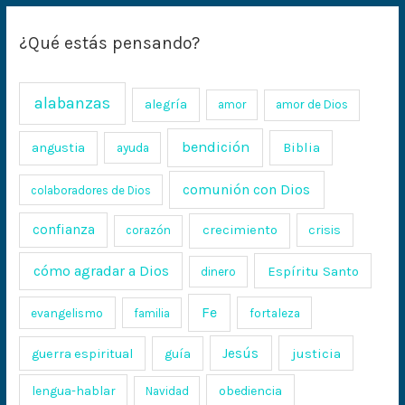
¿Qué estás pensando?
alabanzas
alegría
amor
amor de Dios
bendición
Biblia
angustia
ayuda
comunión con Dios
colaboradores de Dios
confianza
crecimiento
crisis
corazón
cómo agradar a Dios
Espíritu Santo
dinero
Fe
evangelismo
fortaleza
familia
Jesús
justicia
guerra espiritual
guía
lengua-hablar
obediencia
Navidad