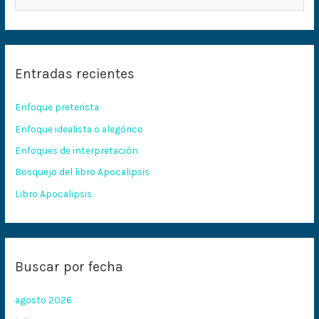
u
s
c
Entradas recientes
a
r
Enfoque preterista
p
Enfoque idealista o alegórico
o
Enfoques de interpretación
r
:
Bosquejo del libro Apocalipsis
Libro Apocalipsis
Buscar por fecha
agosto 2026