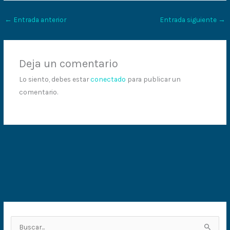
←
Entrada anterior
Entrada siguiente
→
Deja un comentario
Lo siento, debes estar
conectado
para publicar un
comentario.
B