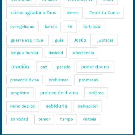
cómo agradar a Dios
Espíritu Santo
dinero
Fe
evangelismo
fortaleza
familia
Jesús
justicia
guerra espiritual
guía
lengua-hablar
obediencia
Navidad
oración
poder divino
paz
pecado
promesas
presencia divina
problemas
protección divina
propósito
prójimo
sabiduría
salvación
Reino de Dios
santidad
temor
tiempo
victoria