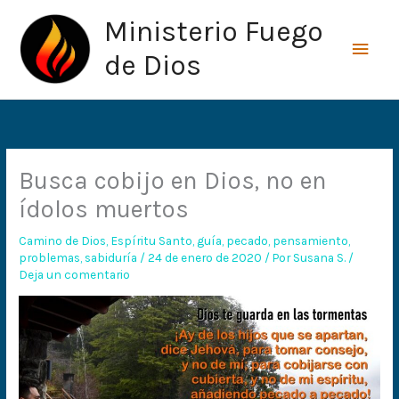
Ir
Men
Ministerio Fuego
al
princ
contenido
de Dios
Busca cobijo en Dios, no en
ídolos muertos
Camino de Dios
,
Espíritu Santo
,
guía
,
pecado
,
pensamiento
,
problemas
,
sabiduría
/
24 de enero de 2020
/ Por
Susana S.
/
Deja un comentario