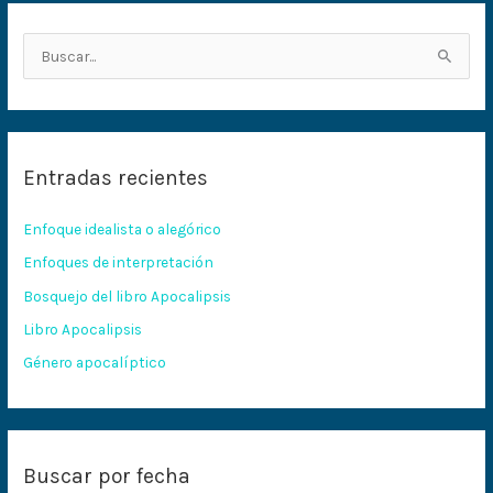
B
u
s
c
Entradas recientes
a
r
Enfoque idealista o alegórico
p
Enfoques de interpretación
o
Bosquejo del libro Apocalipsis
r
:
Libro Apocalipsis
Género apocalíptico
Buscar por fecha