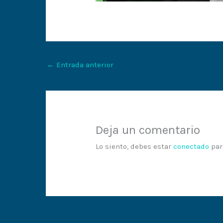
←
Entrada anterior
Deja un comentario
Lo siento, debes estar
conectado
par