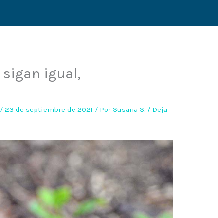
sigan igual,
/
23 de septiembre de 2021
/ Por
Susana S.
/
Deja