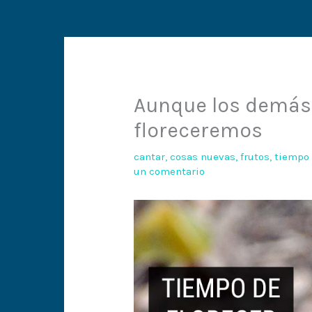
Aunque los demás 
floreceremos
cantar
,
cosas nuevas
,
frutos
,
tiempo
un comentario