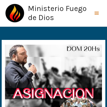
Ir
Men
Ministerio Fuego
al
princ
contenido
de Dios