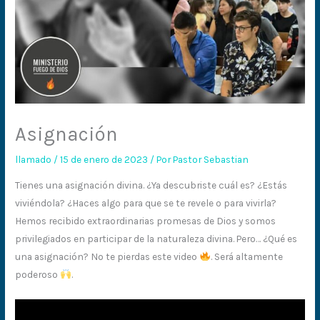
Asignación
llamado
/
15 de enero de 2023
/ Por
Pastor Sebastian
Tienes una asignación divina. ¿Ya descubriste cuál es? ¿Estás
viviéndola? ¿Haces algo para que se te revele o para vivirla?
Hemos recibido extraordinarias promesas de Dios y somos
privilegiados en participar de la naturaleza divina. Pero… ¿Qué es
una asignación? No te pierdas este video
. Será altamente
poderoso
.