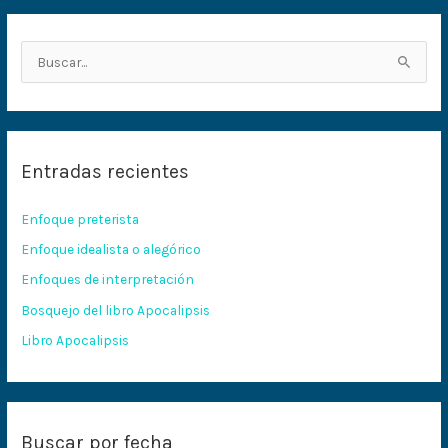
B
u
s
c
Entradas recientes
a
r
Enfoque preterista
p
Enfoque idealista o alegórico
o
Enfoques de interpretación
r
:
Bosquejo del libro Apocalipsis
Libro Apocalipsis
Buscar por fecha