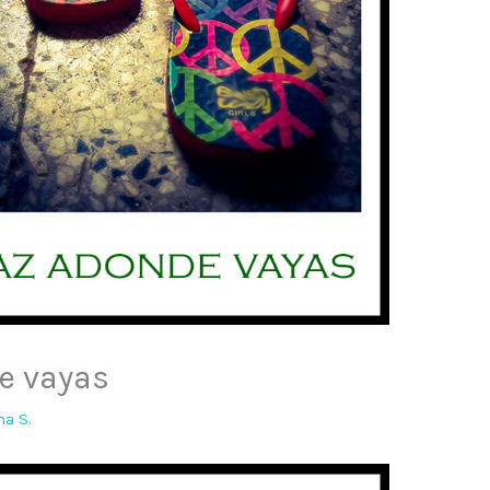
de vayas
a S.