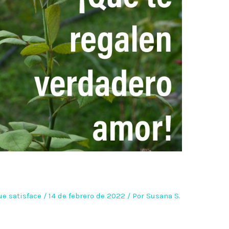
ue satisface
/
14 de febrero de 2022
/ Por
Susana S.