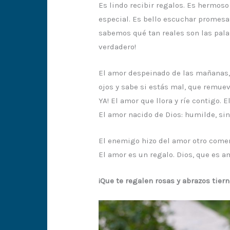
Es lindo recibir regalos. Es hermos
especial. Es bello escuchar promes
sabemos qué tan reales son las pala
verdadero!
El amor despeinado de las mañanas, 
ojos y sabe si estás mal, que remueve
YA! El amor que llora y ríe contigo.
El amor nacido de Dios: humilde, sinc
El enemigo hizo del amor otro comer
El amor es un regalo. Dios, que es a
¡Que te regalen rosas y abrazos tiern