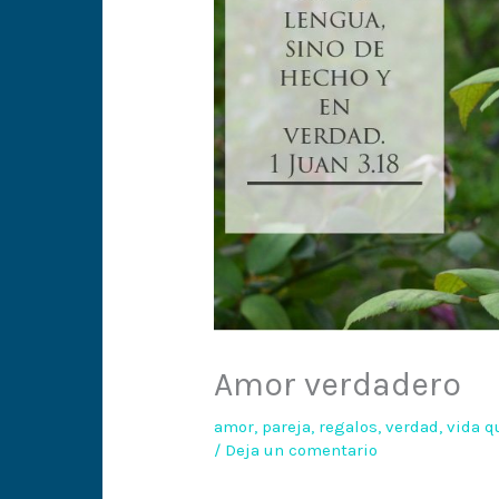
Amor verdadero
amor
,
pareja
,
regalos
,
verdad
,
vida q
/
Deja un comentario