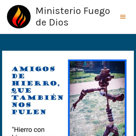
Ir
Men
Ministerio Fuego
al
princ
contenido
de Dios