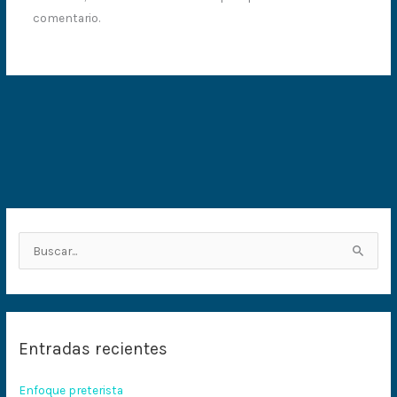
comentario.
B
u
s
c
Entradas recientes
a
r
Enfoque preterista