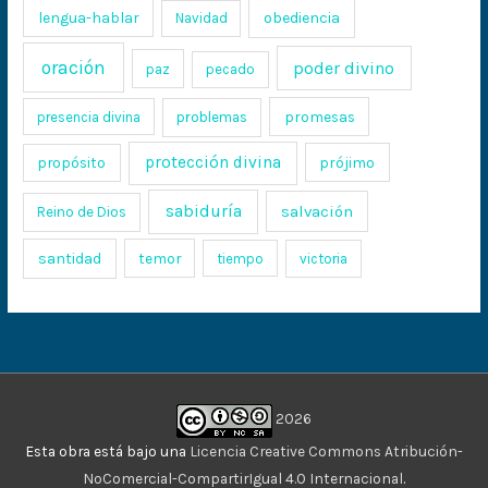
lengua-hablar
obediencia
Navidad
oración
poder divino
paz
pecado
promesas
presencia divina
problemas
protección divina
propósito
prójimo
sabiduría
salvación
Reino de Dios
santidad
temor
tiempo
victoria
2026
Esta obra está bajo una
Licencia Creative Commons Atribución-
NoComercial-CompartirIgual 4.0 Internacional
.